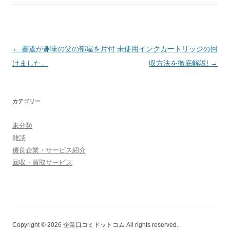
投稿ナビゲーション
←
書道が趣味の父の部屋を片付
未使用インクカートリッジの回
けました。
収方法を徹底解説!
→
カテゴリー
未分類
雑談
優良企業・サービス紹介
回収・買取サービス
Copyright © 2026 企業口コミドットコム All rights reserved.