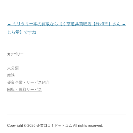
投稿ナビゲーション
←
ミリタリー本の買取なら【く
茶道具買取店【緑和堂】さん
→
じら堂】ですね
カテゴリー
未分類
雑談
優良企業・サービス紹介
回収・買取サービス
Copyright © 2026 企業口コミドットコム All rights reserved.